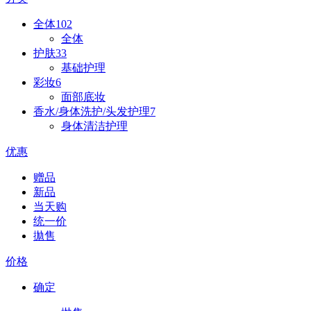
全体
102
全体
护肤
33
基础护理
彩妆
6
面部底妆
香水/身体洗护/头发护理
7
身体清洁护理
优惠
赠品
新品
当天购
统一价
拋售
价格
确定