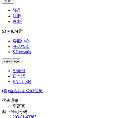
TOP
登录
注册
PC版
$
1
=
6.74
元
客服中心
分店指南
S.Rewards
Language
한국어
日本語
ENGLISH
(株)酒店新罗公司信息
代表理事
李富真
商业登记号码
203-81-43363