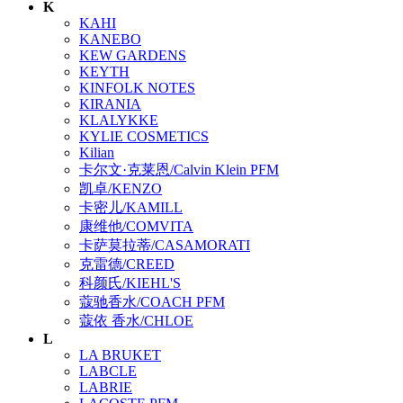
K
KAHI
KANEBO
KEW GARDENS
KEYTH
KINFOLK NOTES
KIRANIA
KLALYKKE
KYLIE COSMETICS
Kilian
卡尔文·克莱恩/Calvin Klein PFM
凯卓/KENZO
卡密儿/KAMILL
康维他/COMVITA
卡萨莫拉蒂/CASAMORATI
克雷德/CREED
科颜氏/KIEHL'S
蔻驰香水/COACH PFM
蔻依 香水/CHLOE
L
LA BRUKET
LABCLE
LABRIE