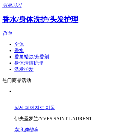
뒤로가기
香水/身体洗护/头发护理
검색
全体
香水
香薰蜡烛/芳香剂
身体清洁护理
洗发护发
热门商品活动
상세 페이지로 이동
伊夫圣罗兰/YVES SAINT LAURENT
加入购物车