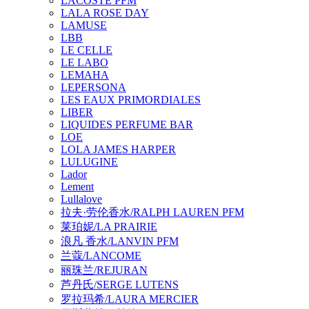
LACOSTE PFM
LALA ROSE DAY
LAMUSE
LBB
LE CELLE
LE LABO
LEMAHA
LEPERSONA
LES EAUX PRIMORDIALES
LIBER
LIQUIDES PERFUME BAR
LOE
LOLA JAMES HARPER
LULUGINE
Lador
Lement
Lullalove
拉夫·劳伦香水/RALPH LAUREN PFM
莱珀妮/LA PRAIRIE
浪凡 香水/LANVIN PFM
兰蔻/LANCOME
丽珠兰/REJURAN
芦丹氏/SERGE LUTENS
罗拉玛希/LAURA MERCIER