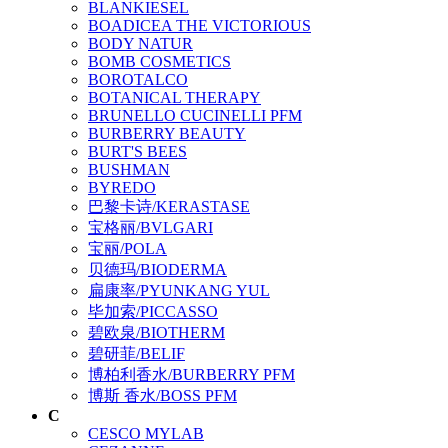
BLANKIESEL
BOADICEA THE VICTORIOUS
BODY NATUR
BOMB COSMETICS
BOROTALCO
BOTANICAL THERAPY
BRUNELLO CUCINELLI PFM
BURBERRY BEAUTY
BURT'S BEES
BUSHMAN
BYREDO
巴黎卡诗/KERASTASE
宝格丽/BVLGARI
宝丽/POLA
贝德玛/BIODERMA
扁康率/PYUNKANG YUL
毕加索/PICCASSO
碧欧泉/BIOTHERM
碧研菲/BELIF
博柏利香水/BURBERRY PFM
博斯 香水/BOSS PFM
C
CESCO MYLAB