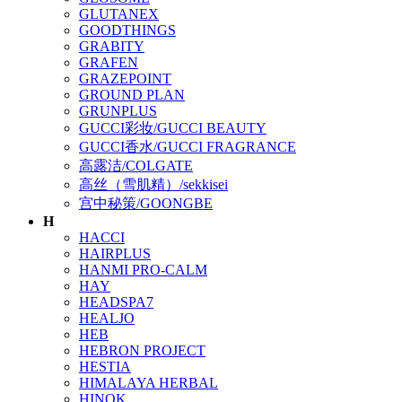
GLUTANEX
GOODTHINGS
GRABITY
GRAFEN
GRAZEPOINT
GROUND PLAN
GRUNPLUS
GUCCI彩妆/GUCCI BEAUTY
GUCCI香水/GUCCI FRAGRANCE
高露洁/COLGATE
高丝（雪肌精）/sekkisei
宫中秘策/GOONGBE
H
HACCI
HAIRPLUS
HANMI PRO-CALM
HAY
HEADSPA7
HEALJO
HEB
HEBRON PROJECT
HESTIA
HIMALAYA HERBAL
HINOK