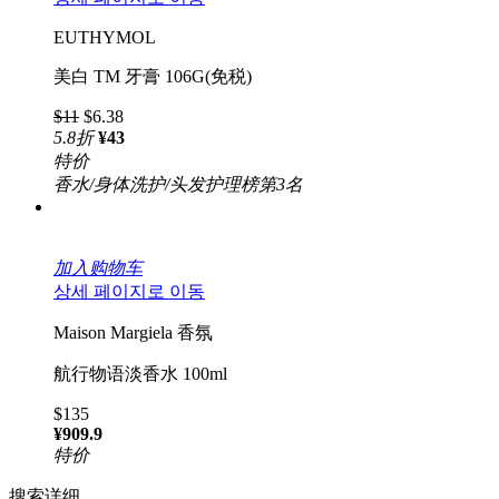
EUTHYMOL
美白 TM 牙膏 106G(免税)
$11
$6.38
5.8
折
¥43
特价
香水/身体洗护/头发护理榜第3名
加入购物车
상세 페이지로 이동
Maison Margiela 香氛
航行物语淡香水 100ml
$135
¥909.9
特价
搜索详细