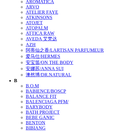
AROMATICA
ARVO
ATELIER FAYE
ATKINSONS
ATOJET
ATOPALM
ATTICA RAW
AVEDA 艾梵达
AZH
阿蒂仙之香/LARTISAN PARFUMEUR
爱马仕/HERMES
安宝笛/ON THE BODY
安娜苏/ANNA SUI
澳然博/DR.NATURAL
B
B.O.M
BABIENCE/BOSCP
BALANCE FIT
BALENCIAGA PFM/
BARYBODY
BATH PROJECT
BEBE GANIC
BENTON
BIBIANG