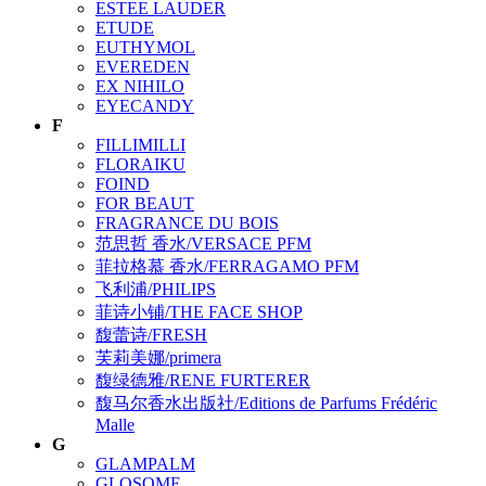
ESTEE LAUDER
ETUDE
EUTHYMOL
EVEREDEN
EX NIHILO
EYECANDY
F
FILLIMILLI
FLORAIKU
FOIND
FOR BEAUT
FRAGRANCE DU BOIS
范思哲 香水/VERSACE PFM
菲拉格慕 香水/FERRAGAMO PFM
飞利浦/PHILIPS
菲诗小铺/THE FACE SHOP
馥蕾诗/FRESH
芙莉美娜/primera
馥绿德雅/RENE FURTERER
馥马尔香水出版社/Editions de Parfums Frédéric
Malle
G
GLAMPALM
GLOSOME