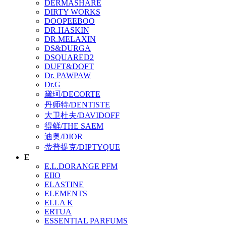
DERMASHARE
DIRTY WORKS
DOOPEEBOO
DR.HASKIN
DR.MELAXIN
DS&DURGA
DSQUARED2
DUFT&DOFT
Dr. PAWPAW
Dr.G
黛珂/DECORTE
丹师特/DENTISTE
大卫杜夫/DAVIDOFF
得鲜/THE SAEM
迪奥/DIOR
蒂普提克/DIPTYQUE
E
E.L.DORANGE PFM
EIIO
ELASTINE
ELEMENTS
ELLA K
ERTUA
ESSENTIAL PARFUMS