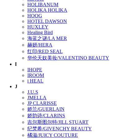
HOLIBANUM
HOLIKA HOLIKA
HOOG
HOTEL DAWSON
HUXLEY
Healing Bird
海蓝之谜/LA MER
赫妍/HERA
红印/RED SEAL
华伦天奴美妆/VALENTINO BEAUTY
I
IHOPE
IROOM
i HEAL
J
J.U.S
JMELLA
JP CLARISSE
娇兰/GUERLAIN
娇韵诗/CLARINS
吉尔斯图尔特/JILL STUART
纪梵希/GIVENCHY BEAUTY
橘滋/JUICY COUTURE