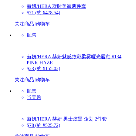
赫妍/HERA
凝时美御两件套
$71
(約 ¥478.54)
关注商品
购物车
抛售
赫妍/HERA
赫妍魅感致彩柔雾哑光唇釉 #134
PINK HAZE
$23
(約 ¥155.02)
关注商品
购物车
抛售
当天购
赫妍/HERA
赫妍 男士炫黑 企划 2件套
$78
(約 ¥525.72)