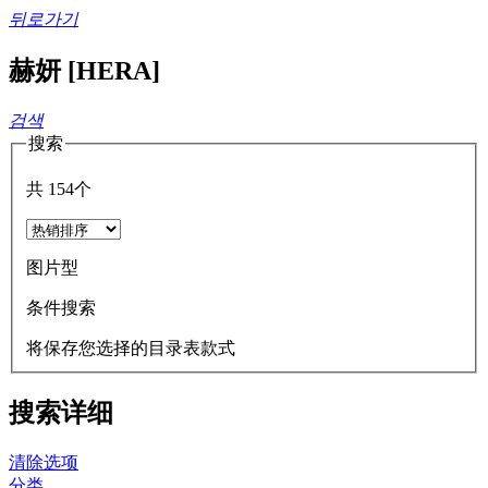
뒤로가기
赫妍 [HERA]
검색
搜索
共
154
个
图片型
条件搜索
将保存您选择的目录表款式
搜索详细
清除选项
分类