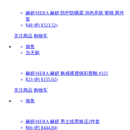
赫妍/HERA
赫妍 防护防晒霜 润色亮肤 蜜桃 两件
套
$48
(約 ¥323.52)
关注商品
购物车
抛售
当天购
赫妍/HERA
赫妍 魅感裸透镜彩唇釉 #325
$23
(約 ¥155.02)
关注商品
购物车
抛售
赫妍/HERA
赫妍 男士炫黑焕活2件套
$66
(約 ¥444.84)