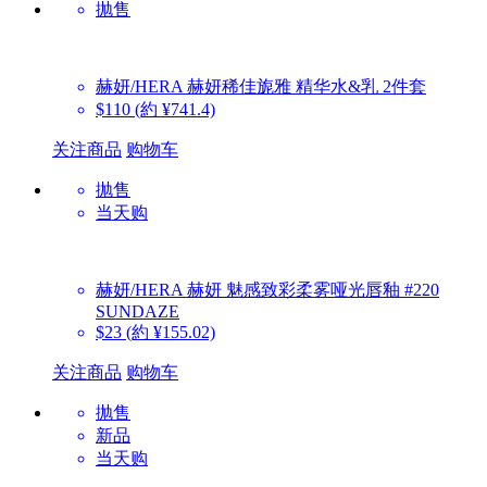
抛售
赫妍/HERA
赫妍稀佳旎雅 精华水&乳 2件套
$110
(約 ¥741.4)
关注商品
购物车
抛售
当天购
赫妍/HERA
赫妍 魅感致彩柔雾哑光唇釉 #220
SUNDAZE
$23
(約 ¥155.02)
关注商品
购物车
抛售
新品
当天购