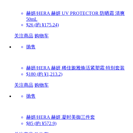
赫妍/HERA
赫妍 UV PROTECTOR 防晒霜 清爽
50mL
$26
(約 ¥175.24)
关注商品
购物车
抛售
赫妍/HERA
赫妍 稀佳旎雅焕活紧塑霜 特别套装
$180
(約 ¥1,213.2)
关注商品
购物车
抛售
赫妍/HERA
赫妍 凝时美御三件套
$85
(約 ¥572.9)