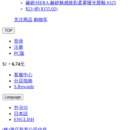
赫妍/HERA
赫妍魅感致彩柔雾哑光唇釉 #325
$23
(約 ¥155.02)
关注商品
购物车
TOP
登录
注册
PC版
$
1
=
6.74
元
客服中心
分店指南
S.Rewards
Language
한국어
日本語
ENGLISH
(株)酒店新罗公司信息