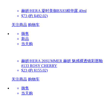
赫妍/HERA
凝时美御BX83精华露 40ml
$73
(約 ¥492.02)
关注商品
购物车
抛售
新品
当天购
赫妍/HERA
26SUMMER 赫妍 魅感裸透镜彩唇釉
#133 ROSY CHERRY
$23
(約 ¥155.02)
关注商品
购物车
抛售
当天购