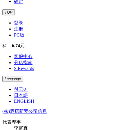
确定
TOP
登录
注册
PC版
$
1
=
6.74
元
客服中心
分店指南
S.Rewards
Language
한국어
日本語
ENGLISH
(株)酒店新罗公司信息
代表理事
李富真