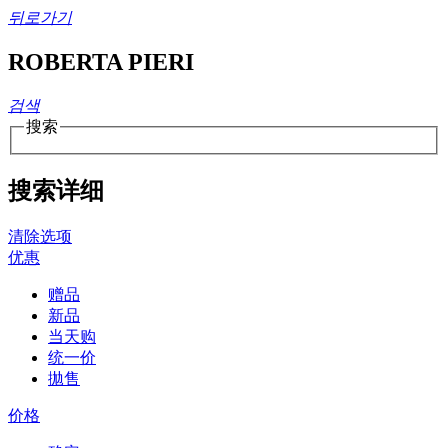
뒤로가기
ROBERTA PIERI
검색
搜索
搜索详细
清除选项
优惠
赠品
新品
当天购
统一价
拋售
价格