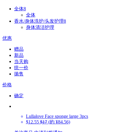
全体
8
全体
香水/身体洗护/头发护理
8
身体清洁护理
优惠
赠品
新品
当天购
统一价
拋售
价格
确定
Lullalove
Face sponge large 3pcs
$12.55
$17
(約 ¥84.56)