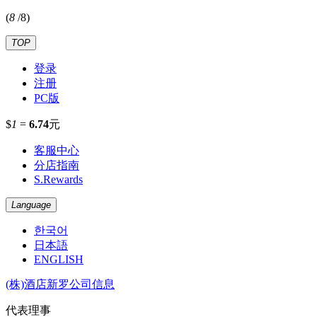
(
8
/
8
)
TOP
登录
注册
PC版
$
1
=
6.74
元
客服中心
分店指南
S.Rewards
Language
한국어
日本語
ENGLISH
(株)酒店新罗公司信息
代表理事