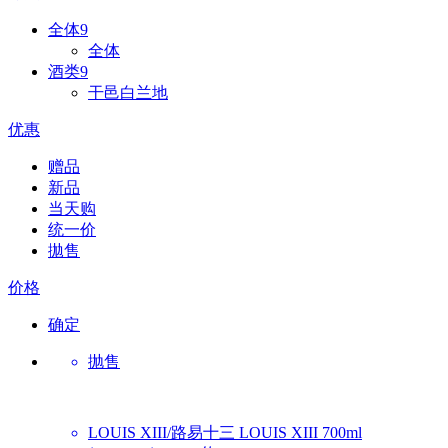
全体
9
全体
酒类
9
干邑白兰地
优惠
赠品
新品
当天购
统一价
拋售
价格
确定
抛售
LOUIS XIII/路易十三
LOUIS XIII 700ml