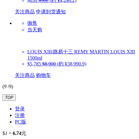
$630
$900
(約 ¥4,246.2)
关注商品
申请到货通知
抛售
当天购
LOUIS XIII/路易十三
REMY MARTIN LOUIS XIII
1500ml
$5,785
$8,900
(約 ¥38,990.9)
关注商品
购物车
(
9
/
9
)
TOP
登录
注册
PC版
$
1
=
6.74
元