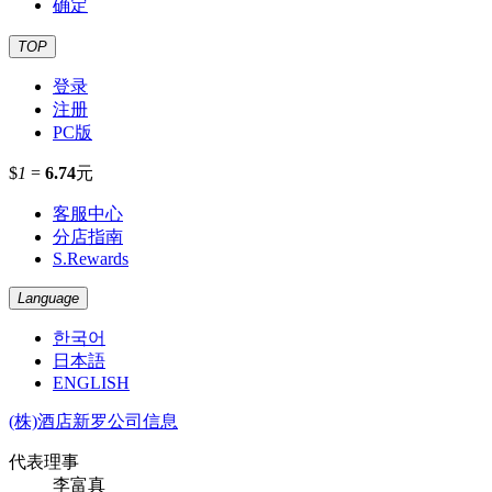
确定
TOP
登录
注册
PC版
$
1
=
6.74
元
客服中心
分店指南
S.Rewards
Language
한국어
日本語
ENGLISH
(株)酒店新罗公司信息
代表理事
李富真