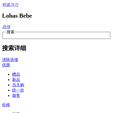
뒤로가기
Lohas Bebe
검색
搜索
搜索详细
清除选项
优惠
赠品
新品
当天购
统一价
拋售
价格