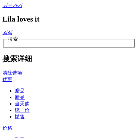
뒤로가기
Lila loves it
검색
搜索
搜索详细
清除选项
优惠
赠品
新品
当天购
统一价
拋售
价格