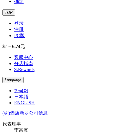
确定
TOP
登录
注册
PC版
$
1
=
6.74
元
客服中心
分店指南
S.Rewards
Language
한국어
日本語
ENGLISH
(株)酒店新罗公司信息
代表理事
李富真