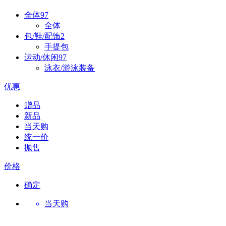
全体
97
全体
包/鞋/配饰
2
手提包
运动/休闲
97
泳衣/游泳装备
优惠
赠品
新品
当天购
统一价
拋售
价格
确定
当天购