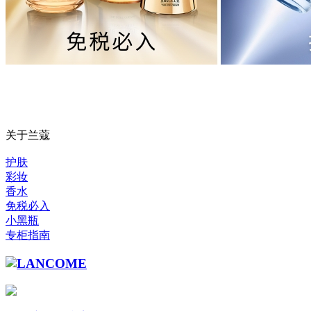
关于兰蔻
护肤
彩妆
香水
免税必入
小黑瓶
专柜指南