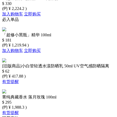
兰蔻全新菁纯眼霜 20ml 两件套
$ 330
(约 ¥ 2,224.2 )
加入购物车
立即购买
必入单品
「超修小黑瓶」精华 100ml
$ 181
(约 ¥ 1,219.94 )
加入购物车
立即购买
[旧版商品]小白管轻透水漾防晒乳 50ml UV空气感防晒隔离
$ 62
(约 ¥ 417.88 )
有货提醒
菁纯典藏香水 落月玫瑰 100ml
$ 295
(约 ¥ 1,988.3 )