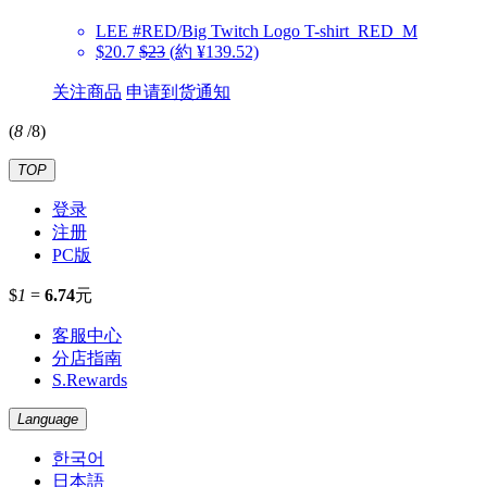
LEE
#RED/Big Twitch Logo T-shirt_RED_M
$20.7
$23
(約 ¥139.52)
关注商品
申请到货通知
(
8
/
8
)
TOP
登录
注册
PC版
$
1
=
6.74
元
客服中心
分店指南
S.Rewards
Language
한국어
日本語