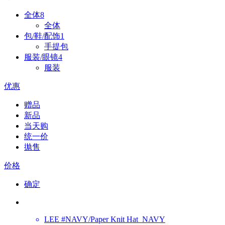
全体
8
全体
包/鞋/配饰
1
手提包
服装/眼镜
4
服装
优惠
赠品
新品
当天购
统一价
拋售
价格
确定
LEE
#NAVY/Paper Knit Hat_NAVY