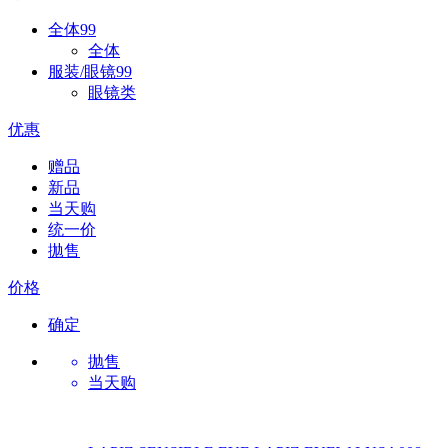
全体
99
全体
服装/眼镜
99
眼镜类
优惠
赠品
新品
当天购
统一价
拋售
价格
确定
抛售
当天购