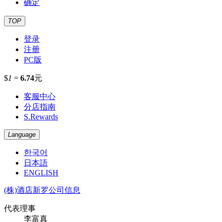
确定
TOP
登录
注册
PC版
$
1
=
6.74
元
客服中心
分店指南
S.Rewards
Language
한국어
日本語
ENGLISH
(株)酒店新罗公司信息
代表理事
李富真