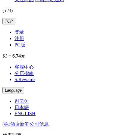
(
3
/
3
)
TOP
登录
注册
PC版
$
1
=
6.74
元
客服中心
分店指南
S.Rewards
Language
한국어
日本語
ENGLISH
(株)酒店新罗公司信息