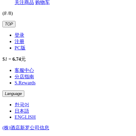
关注商品
购物车
(
8
/
8
)
TOP
登录
注册
PC版
$
1
=
6.74
元
客服中心
分店指南
S.Rewards
Language
한국어
日本語
ENGLISH
(株)酒店新罗公司信息