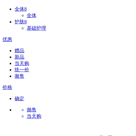
全体
8
全体
护肤
8
基础护理
优惠
赠品
新品
当天购
统一价
拋售
价格
确定
抛售
当天购