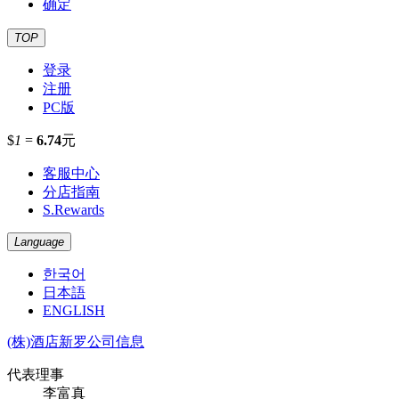
确定
TOP
登录
注册
PC版
$
1
=
6.74
元
客服中心
分店指南
S.Rewards
Language
한국어
日本語
ENGLISH
(株)酒店新罗公司信息
代表理事
李富真