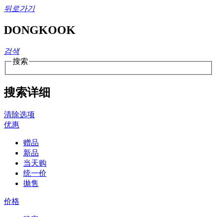
뒤로가기
DONGKOOK
검색
搜索
搜索详细
清除选项
优惠
赠品
新品
当天购
统一价
拋售
价格