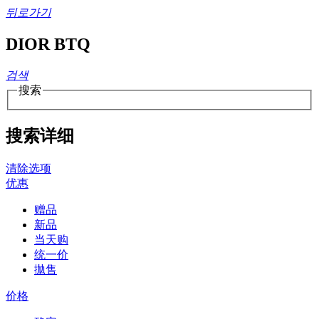
뒤로가기
DIOR BTQ
검색
搜索
搜索详细
清除选项
优惠
赠品
新品
当天购
统一价
拋售
价格