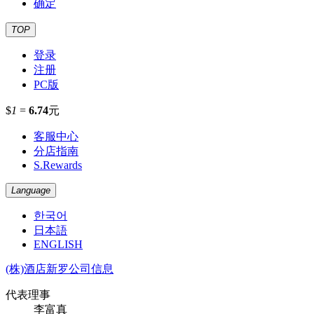
确定
TOP
登录
注册
PC版
$
1
=
6.74
元
客服中心
分店指南
S.Rewards
Language
한국어
日本語
ENGLISH
(株)酒店新罗公司信息
代表理事
李富真