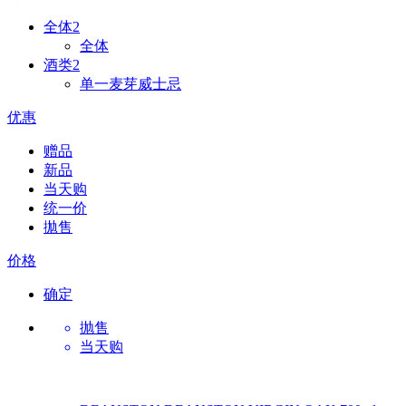
全体
2
全体
酒类
2
单一麦芽威士忌
优惠
赠品
新品
当天购
统一价
拋售
价格
确定
抛售
当天购