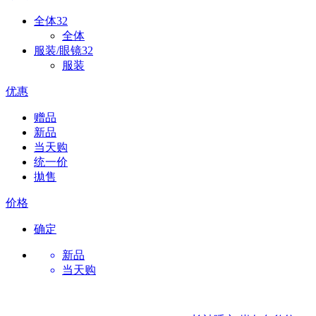
全体
32
全体
服装/眼镜
32
服装
优惠
赠品
新品
当天购
统一价
拋售
价格
确定
新品
当天购