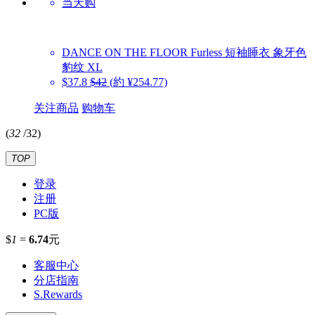
当天购
DANCE ON THE FLOOR
Furless 短袖睡衣 象牙色
豹纹 XL
$37.8
$42
(約 ¥254.77)
关注商品
购物车
(
32
/
32
)
TOP
登录
注册
PC版
$
1
=
6.74
元
客服中心
分店指南
S.Rewards