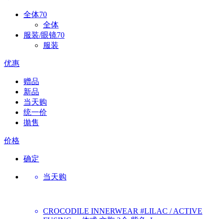
全体
70
全体
服装/眼镜
70
服装
优惠
赠品
新品
当天购
统一价
拋售
价格
确定
当天购
CROCODILE INNERWEAR
#LILAC / ACTIVE