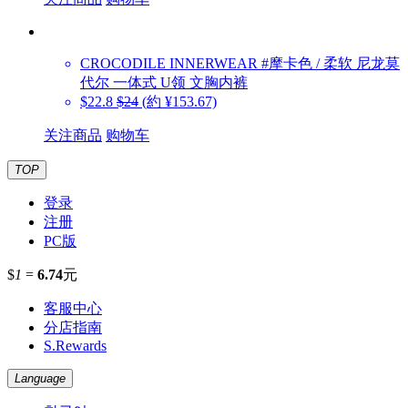
CROCODILE INNERWEAR
#摩卡色 / 柔软 尼龙莫
代尔 一体式 U领 文胸内裤
$22.8
$24
(約 ¥153.67)
关注商品
购物车
TOP
登录
注册
PC版
$
1
=
6.74
元
客服中心
分店指南
S.Rewards
Language