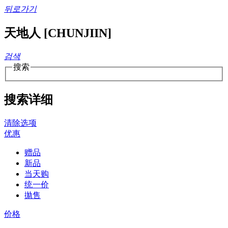
뒤로가기
天地人 [CHUNJIIN]
검색
搜索
搜索详细
清除选项
优惠
赠品
新品
当天购
统一价
拋售
价格