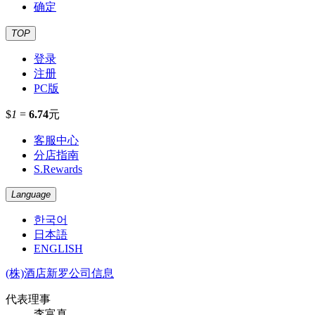
确定
TOP
登录
注册
PC版
$
1
=
6.74
元
客服中心
分店指南
S.Rewards
Language
한국어
日本語
ENGLISH
(株)酒店新罗公司信息
代表理事
李富真