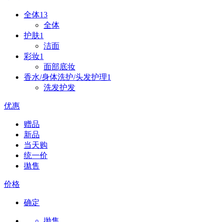
全体
13
全体
护肤
1
洁面
彩妆
1
面部底妆
香水/身体洗护/头发护理
1
洗发护发
优惠
赠品
新品
当天购
统一价
拋售
价格
确定
抛售