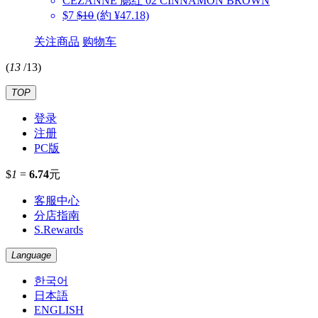
CEZANNE
腮红 02 CINNAMON BROWN
$7
$10
(約 ¥47.18)
关注商品
购物车
(
13
/
13
)
TOP
登录
注册
PC版
$
1
=
6.74
元
客服中心
分店指南
S.Rewards
Language
한국어
日本語
ENGLISH