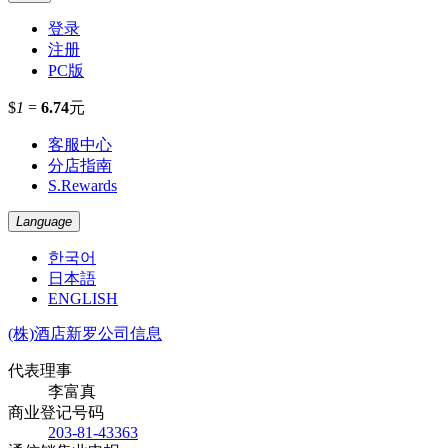
登录
注册
PC版
$
1
=
6.74
元
客服中心
分店指南
S.Rewards
Language
한국어
日本語
ENGLISH
(株)酒店新罗公司信息
代表理事
李富真
商业登记号码
203-81-43363