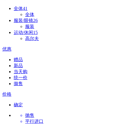
全体
41
全体
服装/眼镜
26
服装
运动/休闲
15
高尔夫
优惠
赠品
新品
当天购
统一价
拋售
价格
确定
抛售
平行进口