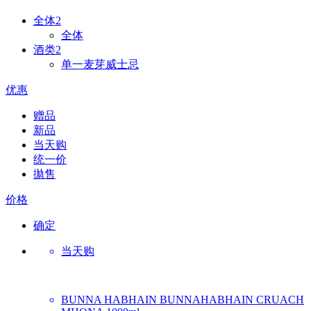
全体
2
全体
酒类
2
单一麦芽威士忌
优惠
赠品
新品
当天购
统一价
拋售
价格
确定
当天购
BUNNA HABHAIN
BUNNAHABHAIN CRUACH