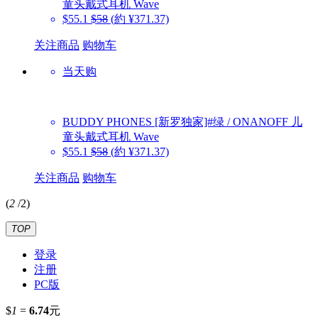
童头戴式耳机 Wave
$55.1
$58
(約 ¥371.37)
关注商品
购物车
当天购
BUDDY PHONES
[新罗独家]#绿 / ONANOFF 儿
童头戴式耳机 Wave
$55.1
$58
(約 ¥371.37)
关注商品
购物车
(
2
/
2
)
TOP
登录
注册
PC版
$
1
=
6.74
元