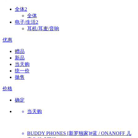
全体
2
全体
电子/生活
2
耳机/耳麦/音响
优惠
赠品
新品
当天购
统一价
拋售
价格
确定
当天购
BUDDY PHONES
[新罗独家]#蓝 / ONANOFF 儿