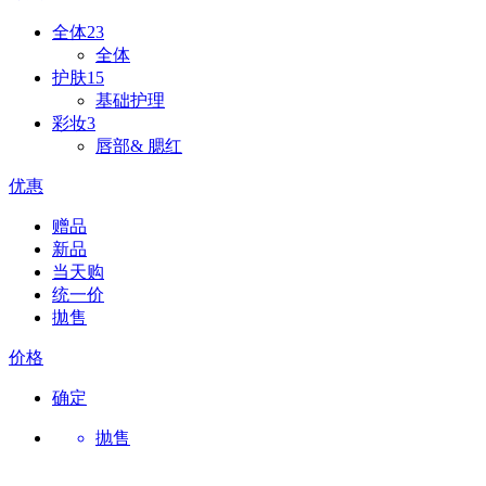
全体
23
全体
护肤
15
基础护理
彩妆
3
唇部& 腮红
优惠
赠品
新品
当天购
统一价
拋售
价格
确定
抛售