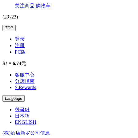
关注商品
购物车
(
23
/
23
)
TOP
登录
注册
PC版
$
1
=
6.74
元
客服中心
分店指南
S.Rewards
Language
한국어
日本語
ENGLISH
(株)酒店新罗公司信息