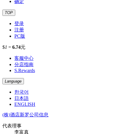
确定
TOP
登录
注册
PC版
$
1
=
6.74
元
客服中心
分店指南
S.Rewards
Language
한국어
日本語
ENGLISH
(株)酒店新罗公司信息
代表理事
李富真