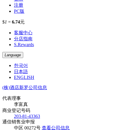
注册
PC版
$
1
=
6.74
元
客服中心
分店指南
S.Rewards
Language
한국어
日本語
ENGLISH
(株)酒店新罗公司信息
代表理事
李富真
商业登记号码
203-81-43363
通信销售业申报
中区 00272号
查看公司信息