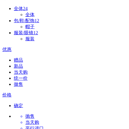
全体
24
全体
包/鞋/配饰
12
帽子
服装/眼镜
12
服装
优惠
赠品
新品
当天购
统一价
拋售
价格
确定
抛售
当天购
平行进口