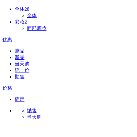
全体
28
全体
彩妆
2
面部底妆
优惠
赠品
新品
当天购
统一价
拋售
价格
确定
抛售
当天购