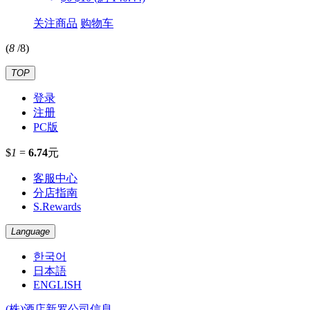
关注商品
购物车
(
8
/
8
)
TOP
登录
注册
PC版
$
1
=
6.74
元
客服中心
分店指南
S.Rewards
Language
한국어
日本語
ENGLISH
(株)酒店新罗公司信息