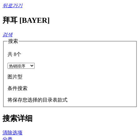
뒤로가기
拜耳 [BAYER]
검색
搜索
共
8
个
图片型
条件搜索
将保存您选择的目录表款式
搜索详细
清除选项
分类