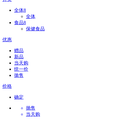
全体
8
全体
食品
8
保健食品
优惠
赠品
新品
当天购
统一价
拋售
价格
确定
抛售
当天购