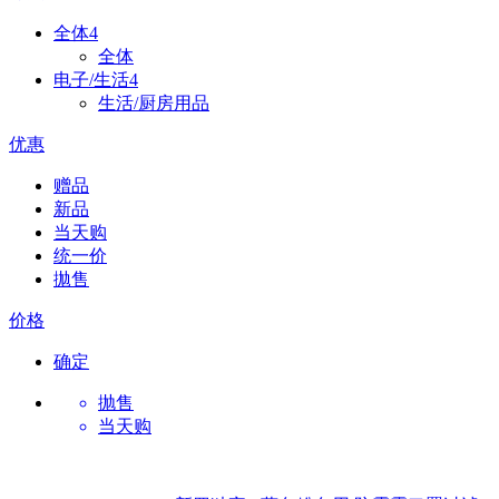
全体
4
全体
电子/生活
4
生活/厨房用品
优惠
赠品
新品
当天购
统一价
拋售
价格
确定
抛售
当天购