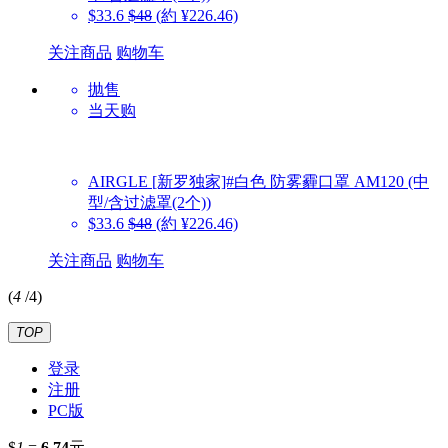
$33.6
$48
(約 ¥226.46)
关注商品
购物车
抛售
当天购
AIRGLE
[新罗独家]#白色 防雾霾口罩 AM120 (中
型/含过滤罩(2个))
$33.6
$48
(約 ¥226.46)
关注商品
购物车
(
4
/
4
)
TOP
登录
注册
PC版
$
1
=
6.74
元