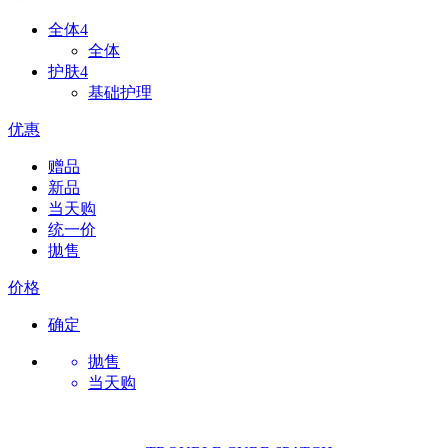
全体
4
全体
护肤
4
基础护理
优惠
赠品
新品
当天购
统一价
拋售
价格
确定
抛售
当天购