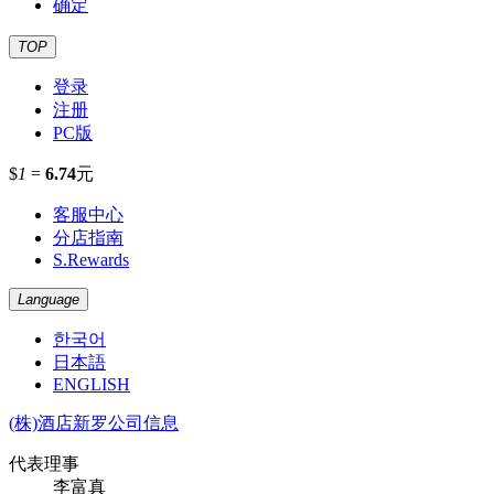
确定
TOP
登录
注册
PC版
$
1
=
6.74
元
客服中心
分店指南
S.Rewards
Language
한국어
日本語
ENGLISH
(株)酒店新罗公司信息
代表理事
李富真