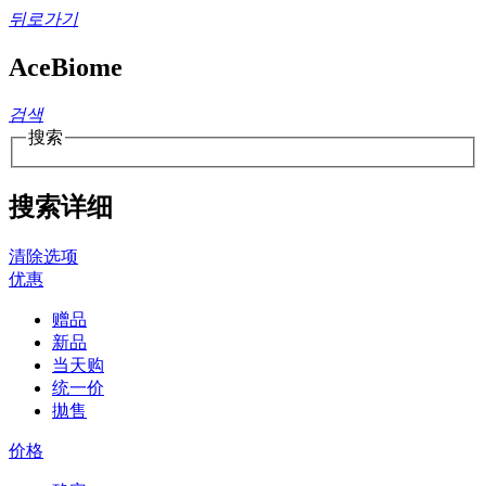
뒤로가기
AceBiome
검색
搜索
搜索详细
清除选项
优惠
赠品
新品
当天购
统一价
拋售
价格