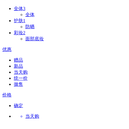
全体
3
全体
护肤
1
防晒
彩妆
2
面部底妆
优惠
赠品
新品
当天购
统一价
拋售
价格
确定
当天购