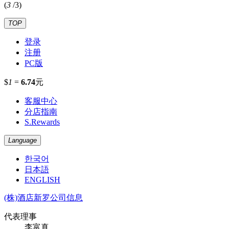
(
3
/
3
)
TOP
登录
注册
PC版
$
1
=
6.74
元
客服中心
分店指南
S.Rewards
Language
한국어
日本語
ENGLISH
(株)酒店新罗公司信息
代表理事
李富真