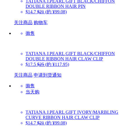
TATIANA
J.PEARL GIFT BLACK/CHIFFON
DOUBLE RIBBON HAIR PIN
$14.7
$21
(約 ¥99.08)
关注商品
购物车
抛售
TATIANA
J.PEARL GIFT BLACK/CHIFFON
DOUBLE RIBBON HAIR CLAW CLIP
$17.5
$25
(約 ¥117.95)
关注商品
申请到货通知
抛售
当天购
TATIANA
J.PEARL GIFT IVORY/MARBLING
CURVE RIBBON HAIR CLAW CLIP
$14.7
$21
(約 ¥99.08)