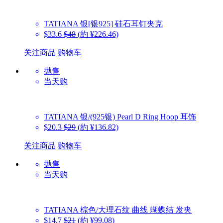
TATIANA
银[银925] 硅石耳钉夹克
$33.6
$48
(約 ¥226.46)
关注商品
购物车
抛售
当天购
TATIANA
银/(925银) Pearl D Ring Hoop 耳饰
$20.3
$29
(約 ¥136.82)
关注商品
购物车
抛售
当天购
TATIANA
棕色/大理石纹 曲线 蝴蝶结 发夹
$14.7
$21
(約 ¥99.08)