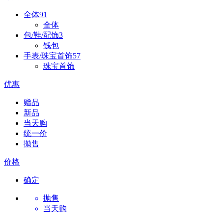
全体
91
全体
包/鞋/配饰
3
钱包
手表/珠宝首饰
57
珠宝首饰
优惠
赠品
新品
当天购
统一价
拋售
价格
确定
抛售
当天购