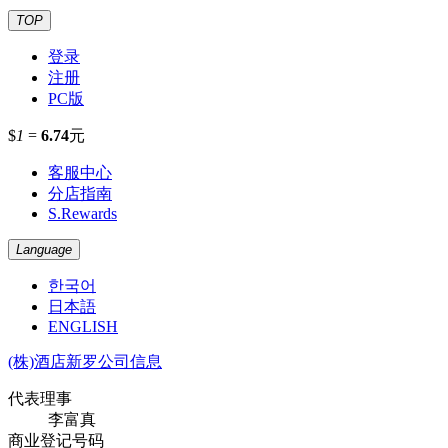
TOP
登录
注册
PC版
$
1
=
6.74
元
客服中心
分店指南
S.Rewards
Language
한국어
日本語
ENGLISH
(株)酒店新罗公司信息
代表理事
李富真
商业登记号码