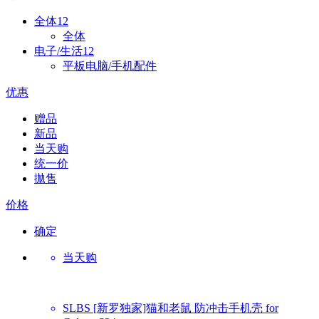
全体
12
全体
电子/生活
12
平板电脑/手机配件
优惠
赠品
新品
当天购
统一价
拋售
价格
确定
当天购
SLBS
[新罗独家]猫和老鼠 防冲击手机壳 for