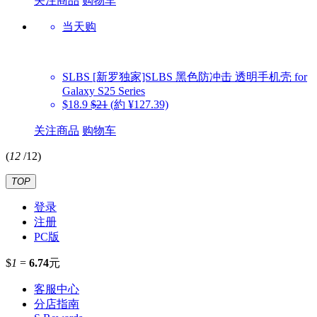
关注商品
购物车
当天购
SLBS
[新罗独家]SLBS 黑色防冲击 透明手机壳 for
Galaxy S25 Series
$18.9
$21
(約 ¥127.39)
关注商品
购物车
(
12
/
12
)
TOP
登录
注册
PC版
$
1
=
6.74
元
客服中心
分店指南