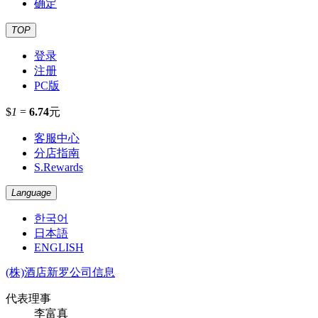
确定
TOP
登录
注册
PC版
$
1
=
6.74
元
客服中心
分店指南
S.Rewards
Language
한국어
日本語
ENGLISH
(株)酒店新罗公司信息
代表理事
李富真