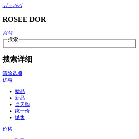
뒤로가기
ROSEE DOR
검색
搜索
搜索详细
清除选项
优惠
赠品
新品
当天购
统一价
拋售
价格