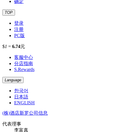
确定
TOP
登录
注册
PC版
$
1
=
6.74
元
客服中心
分店指南
S.Rewards
Language
한국어
日本語
ENGLISH
(株)酒店新罗公司信息
代表理事
李富真