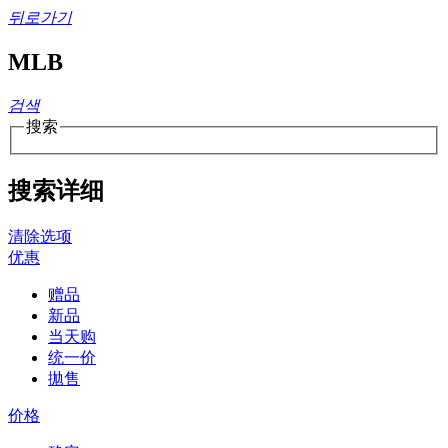
뒤로가기
MLB
검색
搜索
搜索详细
清除选项
优惠
赠品
新品
当天购
统一价
拋售
价格