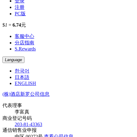
登录
注册
PC版
$
1
=
6.74
元
客服中心
分店指南
S.Rewards
Language
한국어
日本語
ENGLISH
(株)酒店新罗公司信息
代表理事
李富真
商业登记号码
203-81-43363
通信销售业申报
中区 00272号
查看公司信息