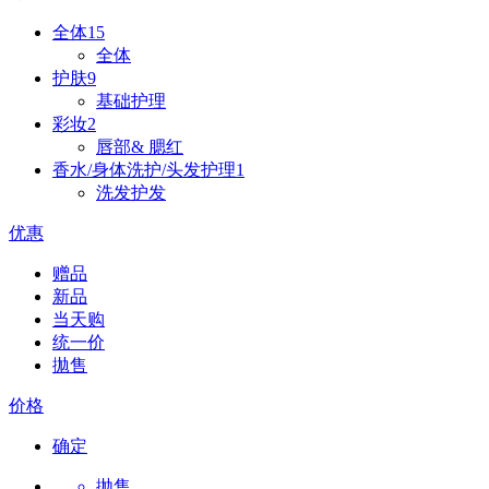
全体
15
全体
护肤
9
基础护理
彩妆
2
唇部& 腮红
香水/身体洗护/头发护理
1
洗发护发
优惠
赠品
新品
当天购
统一价
拋售
价格
确定
抛售