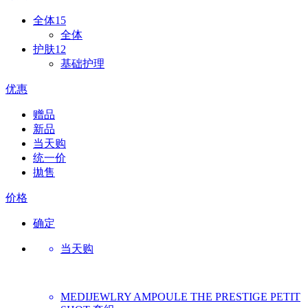
全体
15
全体
护肤
12
基础护理
优惠
赠品
新品
当天购
统一价
拋售
价格
确定
当天购
MEDIJEWLRY
AMPOULE THE PRESTIGE PETIT