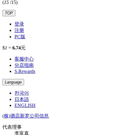
(
15
/
15
)
TOP
登录
注册
PC版
$
1
=
6.74
元
客服中心
分店指南
S.Rewards
Language
한국어
日本語
ENGLISH
(株)酒店新罗公司信息
代表理事
李富真