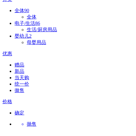
全体
90
全体
电子/生活
86
生活/厨房用品
婴幼儿
2
母婴用品
优惠
赠品
新品
当天购
统一价
拋售
价格
确定
抛售