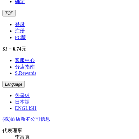
确定
TOP
登录
注册
PC版
$
1
=
6.74
元
客服中心
分店指南
S.Rewards
Language
한국어
日本語
ENGLISH
(株)酒店新罗公司信息
代表理事
李富真