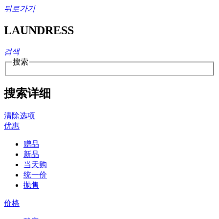
뒤로가기
LAUNDRESS
검색
搜索
搜索详细
清除选项
优惠
赠品
新品
当天购
统一价
拋售
价格