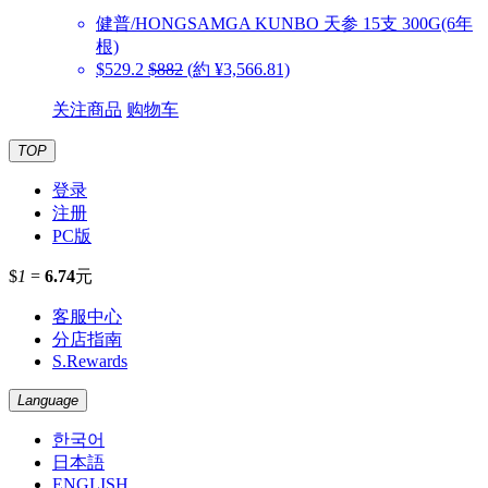
健普/HONGSAMGA KUNBO
天参 15支 300G(6年
根)
$529.2
$882
(約 ¥3,566.81)
关注商品
购物车
TOP
登录
注册
PC版
$
1
=
6.74
元
客服中心
分店指南
S.Rewards
Language
한국어
日本語
ENGLISH