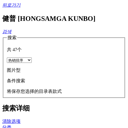
뒤로가기
健普 [HONGSAMGA KUNBO]
검색
搜索
共
47
个
图片型
条件搜索
将保存您选择的目录表款式
搜索详细
清除选项
分类