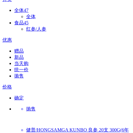
全体
47
全体
食品
45
红参/人参
优惠
赠品
新品
当天购
统一价
拋售
价格
确定
抛售
健普/HONGSAMGA KUNBO
良参 20支 300G(6年