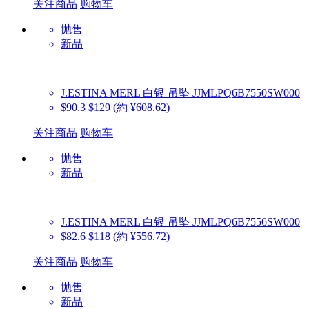
关注商品
购物车
抛售
新品
J.ESTINA
MERL 白银 吊坠 JJMLPQ6B7550SW000
$90.3
$129
(約 ¥608.62)
关注商品
购物车
抛售
新品
J.ESTINA
MERL 白银 吊坠 JJMLPQ6B7556SW000
$82.6
$118
(約 ¥556.72)
关注商品
购物车
抛售
新品