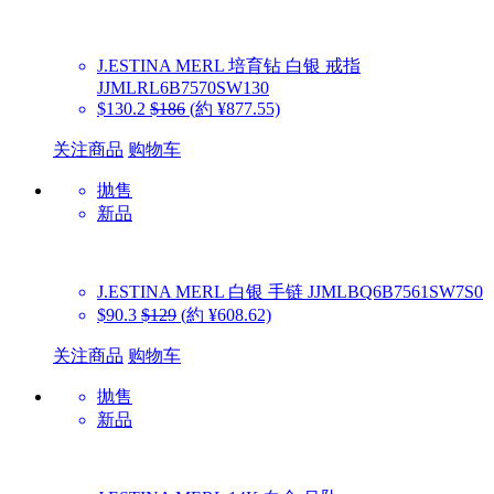
J.ESTINA
MERL 培育钻 白银 戒指
JJMLRL6B7570SW130
$130.2
$186
(約 ¥877.55)
关注商品
购物车
抛售
新品
J.ESTINA
MERL 白银 手链 JJMLBQ6B7561SW7S0
$90.3
$129
(約 ¥608.62)
关注商品
购物车
抛售
新品