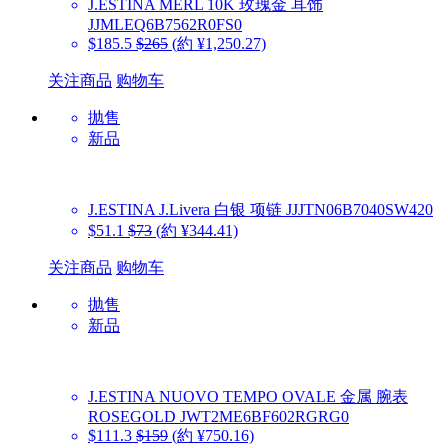
J.ESTINA
MERL 10K 玫瑰金 耳饰
JJMLEQ6B7562R0FS0
$185.5
$265
(約 ¥1,250.27)
关注商品
购物车
抛售
新品
J.ESTINA
J.Livera 白银 项链 JJJTN06B7040SW420
$51.1
$73
(約 ¥344.41)
关注商品
购物车
抛售
新品
J.ESTINA
NUOVO TEMPO OVALE 金属 腕表
ROSEGOLD JWT2ME6BF602RGRG0
$111.3
$159
(約 ¥750.16)