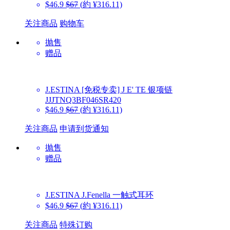
$46.9
$67
(約 ¥316.11)
关注商品
购物车
抛售
赠品
J.ESTINA
[免税专卖] J E' TE 银项链
JJJTNQ3BF046SR420
$46.9
$67
(約 ¥316.11)
关注商品
申请到货通知
抛售
赠品
J.ESTINA
J.Fenella 一触式耳环
$46.9
$67
(約 ¥316.11)
关注商品
特殊订购