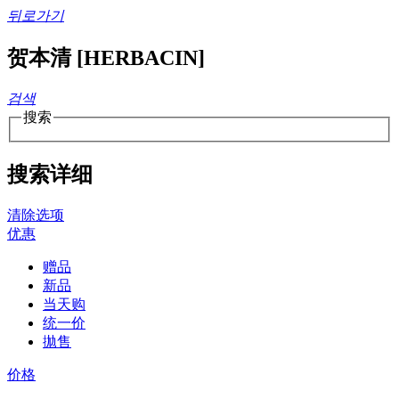
뒤로가기
贺本清 [HERBACIN]
검색
搜索
搜索详细
清除选项
优惠
赠品
新品
当天购
统一价
拋售
价格