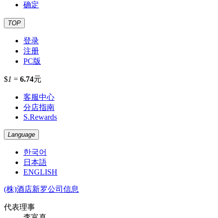
确定
TOP
登录
注册
PC版
$
1
=
6.74
元
客服中心
分店指南
S.Rewards
Language
한국어
日本語
ENGLISH
(株)酒店新罗公司信息
代表理事
李富真