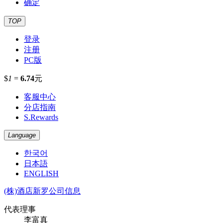
确定
TOP
登录
注册
PC版
$
1
=
6.74
元
客服中心
分店指南
S.Rewards
Language
한국어
日本語
ENGLISH
(株)酒店新罗公司信息
代表理事
李富真