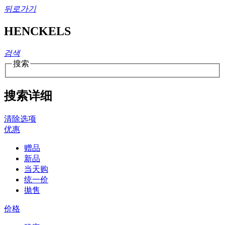
뒤로가기
HENCKELS
검색
搜索
搜索详细
清除选项
优惠
赠品
新品
当天购
统一价
拋售
价格