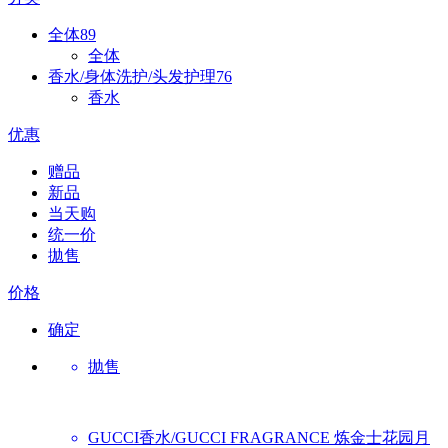
全体
89
全体
香水/身体洗护/头发护理
76
香水
优惠
赠品
新品
当天购
统一价
拋售
价格
确定
抛售
GUCCI香水/GUCCI FRAGRANCE
炼金士花园月