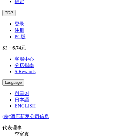
确定
TOP
登录
注册
PC版
$
1
=
6.74
元
客服中心
分店指南
S.Rewards
Language
한국어
日本語
ENGLISH
(株)酒店新罗公司信息
代表理事
李富真