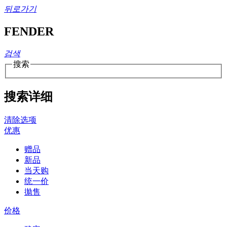
뒤로가기
FENDER
검색
搜索
搜索详细
清除选项
优惠
赠品
新品
当天购
统一价
拋售
价格