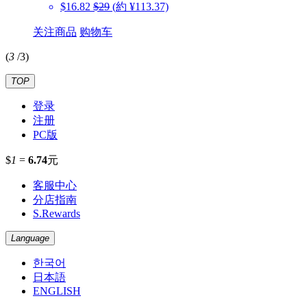
$16.82
$29
(約 ¥113.37)
关注商品
购物车
(
3
/
3
)
TOP
登录
注册
PC版
$
1
=
6.74
元
客服中心
分店指南
S.Rewards
Language
한국어
日本語
ENGLISH