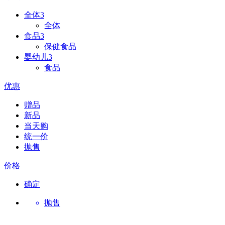
全体
3
全体
食品
3
保健食品
婴幼儿
3
食品
优惠
赠品
新品
当天购
统一价
拋售
价格
确定
抛售